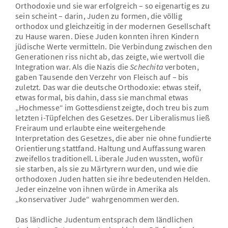
Orthodoxie und sie war erfolgreich – so eigenartig es zu
sein scheint – darin, Juden zu formen, die völlig
orthodox und gleichzeitig in der modernen Gesellschaft
zu Hause waren. Diese Juden konnten ihren Kindern
jüdische Werte vermitteln. Die Verbindung zwischen den
Generationen riss nicht ab, das zeigte, wie wertvoll die
Integration war. Als die Nazis die
Schechita
verboten,
gaben Tausende den Verzehr von Fleisch auf – bis
zuletzt. Das war die deutsche Orthodoxie: etwas steif,
etwas formal, bis dahin, dass sie manchmal etwas
„Hochmesse“ im Gottesdienst zeigte, doch treu bis zum
letzten i-Tüpfelchen des Gesetzes. Der Liberalismus ließ
Freiraum und erlaubte eine weitergehende
Interpretation des Gesetzes, die aber nie ohne fundierte
Orientierung stattfand. Haltung und Auffassung waren
zweifellos traditionell. Liberale Juden wussten, wofür
sie starben, als sie zu Märtyrern wurden, und wie die
orthodoxen Juden hatten sie ihre bedeutenden Helden.
Jeder einzelne von ihnen würde in Amerika als
„konservativer Jude“ wahrgenommen werden.
Das ländliche Judentum entsprach dem ländlichen