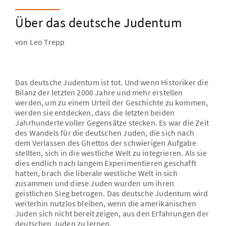
Unsere Aufgabe
Zentrale Themen und Gedanken
Über das deutsche Judentum
Unser Namensgeber
Dialog mit Deutschland
von Leo Trepp
Unsere praktische Arbeit
Ausgewählte Essays
Die Stiftungsgremien und ihre Mitglieder
O-Töne - Leo Trepp erinnert sich
Kooperationspartner
Das deutsche Judentum ist tot. Und wenn Historiker die
Jüdische Vielfalt
Bilanz der letzten 2000 Jahre und mehr erstellen
werden, um zu einem Urteil der Geschichte zu kommen,
werden sie entdecken, dass die letzten beiden
Jahrhunderte voller Gegensätze stecken. Es war die Zeit
des Wandels für die deutschen Juden, die sich nach
dem Verlassen des Ghettos der schwierigen Aufgabe
stellten, sich in die westliche Welt zu integrieren. Als sie
dies endlich nach langem Experimentieren geschafft
hatten, brach die liberale westliche Welt in sich
zusammen und diese Juden wurden um ihren
geistlichen Sieg betrogen. Das deutsche Judentum wird
weiterhin nutzlos bleiben, wenn die amerikanischen
Juden sich nicht bereit zeigen, aus den Erfahrungen der
deutschen Juden zu lernen.