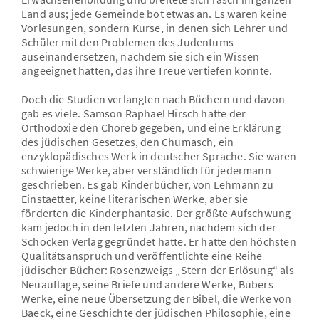
Land aus; jede Gemeinde bot etwas an. Es waren keine
Vorlesungen, sondern Kurse, in denen sich Lehrer und
Schüler mit den Problemen des Judentums
auseinandersetzen, nachdem sie sich ein Wissen
angeeignet hatten, das ihre Treue vertiefen konnte.
Doch die Studien verlangten nach Büchern und davon
gab es viele. Samson Raphael Hirsch hatte der
Orthodoxie den Choreb gegeben, und eine Erklärung
des jüdischen Gesetzes, den Chumasch, ein
enzyklopädisches Werk in deutscher Sprache. Sie waren
schwierige Werke, aber verständlich für jedermann
geschrieben. Es gab Kinderbücher, von Lehmann zu
Einstaetter, keine literarischen Werke, aber sie
förderten die Kinderphantasie. Der größte Aufschwung
kam jedoch in den letzten Jahren, nachdem sich der
Schocken Verlag gegründet hatte. Er hatte den höchsten
Qualitätsanspruch und veröffentlichte eine Reihe
jüdischer Bücher: Rosenzweigs „Stern der Erlösung“ als
Neuauflage, seine Briefe und andere Werke, Bubers
Werke, eine neue Übersetzung der Bibel, die Werke von
Baeck, eine Geschichte der jüdischen Philosophie, eine