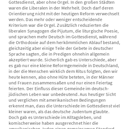
Gottesdienst, aber ohne Orgel. In den großen Städten
waren die Liberalen in der Mehrheit. Doch darf deren
Orientierung nicht mit der heutigen Reform verwechselt
werden. Das mehr oder weniger entscheidende
Kriterium war die Orgel. Zusätzlich reduzierten die
liberalen Synagogen die Pijutum, die liturgische Poesie,
und sprachen mehr Deutsch im Gottesdienst, während
die Orthodoxie auf dem herkömmlichen Ablauf bestand,
gleichzeitig aber einige Teile der Gebete in deutscher
Sprache sagten, die in Predigen ohnehin allgemein
akzeptiert wurde. Sicherlich gab es Unterschiede, aber
es gab nur eine kleine Reformgemeinde in Deutschland,
in der die Menschen wirklich dem Ritus folgten, den wir
heute kennen, also ohne Hüte beteten, in der Männer
und Frauen zusammensaßen und nur einen Feiertag
feierten. Der Einfluss dieser Gemeinde im deutsch-
jüdischen Leben war unbedeutend. Aus heutiger Sicht
und verglichen mit amerikanischen Bedingungen
erkennt man, dass die Unterschiede im Gottesdienst viel
kleiner waren, als das deutsche Judentum glaubte.
Doch gab es Unterschiede im Alltagsleben, und
komischerweise haben ausgerechnet hier die
amerikanischen Juden einen gemeinsamen Standard