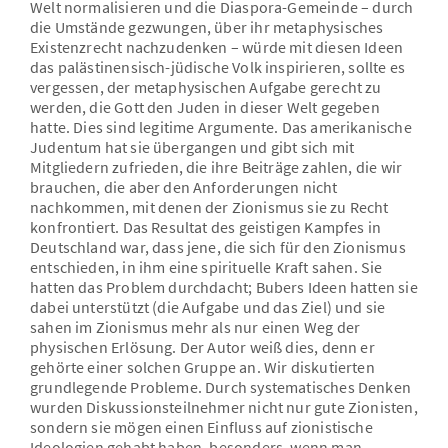
Welt normalisieren und die Diaspora-Gemeinde – durch
die Umstände gezwungen, über ihr metaphysisches
Existenzrecht nachzudenken – würde mit diesen Ideen
das palästinensisch-jüdische Volk inspirieren, sollte es
vergessen, der metaphysischen Aufgabe gerecht zu
werden, die Gott den Juden in dieser Welt gegeben
hatte. Dies sind legitime Argumente. Das amerikanische
Judentum hat sie übergangen und gibt sich mit
Mitgliedern zufrieden, die ihre Beiträge zahlen, die wir
brauchen, die aber den Anforderungen nicht
nachkommen, mit denen der Zionismus sie zu Recht
konfrontiert. Das Resultat des geistigen Kampfes in
Deutschland war, dass jene, die sich für den Zionismus
entschieden, in ihm eine spirituelle Kraft sahen. Sie
hatten das Problem durchdacht; Bubers Ideen hatten sie
dabei unterstützt (die Aufgabe und das Ziel) und sie
sahen im Zionismus mehr als nur einen Weg der
physischen Erlösung. Der Autor weiß dies, denn er
gehörte einer solchen Gruppe an. Wir diskutierten
grundlegende Probleme. Durch systematisches Denken
wurden Diskussionsteilnehmer nicht nur gute Zionisten,
sondern sie mögen einen Einfluss auf zionistische
Ideologien gehabt haben, besonders, wenn man