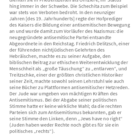
hing immer in der Schwebe. Die Schechita zum Beispiel
war stets von Verboten bedroht. In den neunziger
Jahren [des 19. Jahrhunderts] regte der Hofprediger
des Kaisers die Bildung einer antisemitischen Bewegung
an und wurde damit zum Vorläufer des Nazismus: die
neugegründete antisemitische Partei entsandte
Abgeordnete in den Reichstag. Friedrich Delitzsch, einer
der führenden nichtjüdischen Gelehrten des
Hebräischen, machte es zu seiner Aufgabe, den
biblischen Beitrag zur ethischen Weiterentwicklung der
Menschheit als „große Täuschung“ zu „entlarven“, und
Treitzschke, einer der größten christlichen Historiker
seiner Zeit, machte sowohl seinen Lehrstuhl wie auch
seine Bücher zu Plattformen antisemitischer Hetzreden.
Der Jude war umgeben von mächtigen Kräften des
Antisemitismus. Bei der Abgabe seiner politischen
Stimme hatte er keine wirkliche Wahl; da die rechten
Parteien sich zum Antisemitismus bekannten, gab er
seine Stimme den Linken, denn „Jews have no right“
(Juden haben weder Rechte noch gibt es für sie ein
politisches „rechts“).