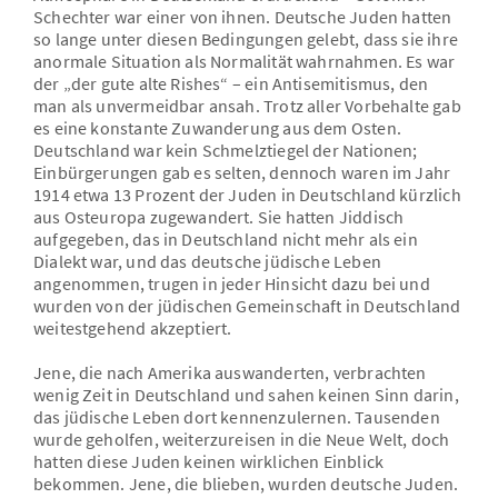
Schechter war einer von ihnen. Deutsche Juden hatten
so lange unter diesen Bedingungen gelebt, dass sie ihre
anormale Situation als Normalität wahrnahmen. Es war
der „der gute alte Rishes“ – ein Antisemitismus, den
man als unvermeidbar ansah. Trotz aller Vorbehalte gab
es eine konstante Zuwanderung aus dem Osten.
Deutschland war kein Schmelztiegel der Nationen;
Einbürgerungen gab es selten, dennoch waren im Jahr
1914 etwa 13 Prozent der Juden in Deutschland kürzlich
aus Osteuropa zugewandert. Sie hatten Jiddisch
aufgegeben, das in Deutschland nicht mehr als ein
Dialekt war, und das deutsche jüdische Leben
angenommen, trugen in jeder Hinsicht dazu bei und
wurden von der jüdischen Gemeinschaft in Deutschland
weitestgehend akzeptiert.
Jene, die nach Amerika auswanderten, verbrachten
wenig Zeit in Deutschland und sahen keinen Sinn darin,
das jüdische Leben dort kennenzulernen. Tausenden
wurde geholfen, weiterzureisen in die Neue Welt, doch
hatten diese Juden keinen wirklichen Einblick
bekommen. Jene, die blieben, wurden deutsche Juden.