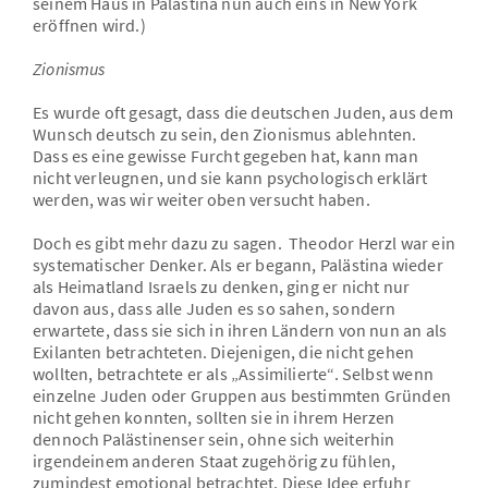
seinem Haus in Palästina nun auch eins in New York
eröffnen wird.)
Zionismus
Es wurde oft gesagt, dass die deutschen Juden, aus dem
Wunsch deutsch zu sein, den Zionismus ablehnten.
Dass es eine gewisse Furcht gegeben hat, kann man
nicht verleugnen, und sie kann psychologisch erklärt
werden, was wir weiter oben versucht haben.
Doch es gibt mehr dazu zu sagen. Theodor Herzl war ein
systematischer Denker. Als er begann, Palästina wieder
als Heimatland Israels zu denken, ging er nicht nur
davon aus, dass alle Juden es so sahen, sondern
erwartete, dass sie sich in ihren Ländern von nun an als
Exilanten betrachteten. Diejenigen, die nicht gehen
wollten, betrachtete er als „Assimilierte“. Selbst wenn
einzelne Juden oder Gruppen aus bestimmten Gründen
nicht gehen konnten, sollten sie in ihrem Herzen
dennoch Palästinenser sein, ohne sich weiterhin
irgendeinem anderen Staat zugehörig zu fühlen,
zumindest emotional betrachtet. Diese Idee erfuhr