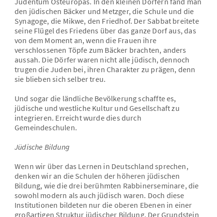
Judentum Osteuropas. In den kleinen Dörfern fand man
den jüdischen Bäcker und Metzger, die Schule und die
Synagoge, die Mikwe, den Friedhof. Der Sabbat breitete
seine Flügel des Friedens über das ganze Dorf aus, das
von dem Moment an, wenn die Frauen ihre
verschlossenen Töpfe zum Bäcker brachten, anders
aussah. Die Dörfer waren nicht alle jüdisch, dennoch
trugen die Juden bei, ihren Charakter zu prägen, denn
sie blieben sich selber treu.
Und sogar die ländliche Bevölkerung schaffte es,
jüdische und westliche Kultur und Gesellschaft zu
integrieren. Erreicht wurde dies durch
Gemeindeschulen.
Jüdische Bildung
Wenn wir über das Lernen in Deutschland sprechen,
denken wir an die Schulen der höheren jüdischen
Bildung, wie die drei berühmten Rabbinerseminare, die
sowohl modern als auch jüdisch waren. Doch diese
Institutionen bildeten nur die oberen Ebenen in einer
großartigen Struktur jüdischer Bildung. Der Grundstein