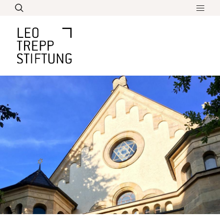
Direkt
zum
Inhalt
Leo Trepp Schülerpreis
Bildung
Aktuelles
Biographie
Lebenswerk
Überblick über sein Werk
Über Uns
Denken und Philosophieren