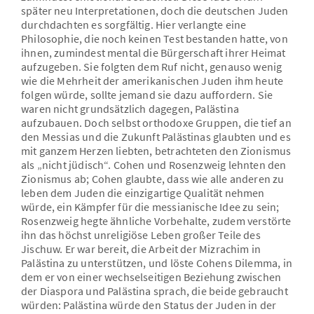
später neu Interpretationen, doch die deutschen Juden
durchdachten es sorgfältig. Hier verlangte eine
Philosophie, die noch keinen Test bestanden hatte, von
ihnen, zumindest mental die Bürgerschaft ihrer Heimat
aufzugeben. Sie folgten dem Ruf nicht, genauso wenig
wie die Mehrheit der amerikanischen Juden ihm heute
folgen würde, sollte jemand sie dazu auffordern. Sie
waren nicht grundsätzlich dagegen, Palästina
aufzubauen. Doch selbst orthodoxe Gruppen, die tief an
den Messias und die Zukunft Palästinas glaubten und es
mit ganzem Herzen liebten, betrachteten den Zionismus
als „nicht jüdisch“. Cohen und Rosenzweig lehnten den
Zionismus ab; Cohen glaubte, dass wie alle anderen zu
leben dem Juden die einzigartige Qualität nehmen
würde, ein Kämpfer für die messianische Idee zu sein;
Rosenzweig hegte ähnliche Vorbehalte, zudem verstörte
ihn das höchst unreligiöse Leben großer Teile des
Jischuw. Er war bereit, die Arbeit der Mizrachim in
Palästina zu unterstützen, und löste Cohens Dilemma, in
dem er von einer wechselseitigen Beziehung zwischen
der Diaspora und Palästina sprach, die beide gebraucht
würden: Palästina würde den Status der Juden in der