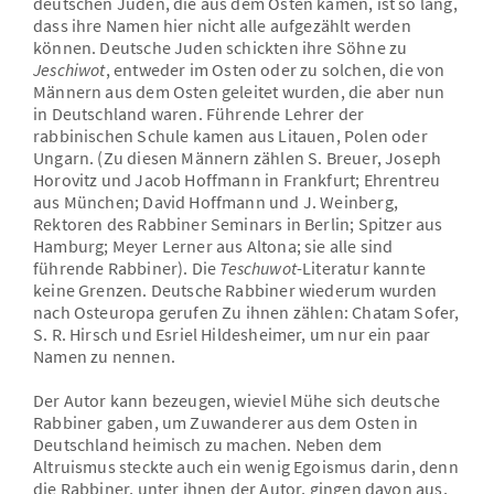
deutschen Juden, die aus dem Osten kamen, ist so lang,
dass ihre Namen hier nicht alle aufgezählt werden
können. Deutsche Juden schickten ihre Söhne zu
Jeschiwot
, entweder im Osten oder zu solchen, die von
Männern aus dem Osten geleitet wurden, die aber nun
in Deutschland waren. Führende Lehrer der
rabbinischen Schule kamen aus Litauen, Polen oder
Ungarn. (Zu diesen Männern zählen S. Breuer, Joseph
Horovitz und Jacob Hoffmann in Frankfurt; Ehrentreu
aus München; David Hoffmann und J. Weinberg,
Rektoren des Rabbiner Seminars in Berlin; Spitzer aus
Hamburg; Meyer Lerner aus Altona; sie alle sind
führende Rabbiner). Die
Teschuwot
-Literatur kannte
keine Grenzen. Deutsche Rabbiner wiederum wurden
nach Osteuropa gerufen Zu ihnen zählen: Chatam Sofer,
S. R. Hirsch und Esriel Hildesheimer, um nur ein paar
Namen zu nennen.
Der Autor kann bezeugen, wieviel Mühe sich deutsche
Rabbiner gaben, um Zuwanderer aus dem Osten in
Deutschland heimisch zu machen. Neben dem
Altruismus steckte auch ein wenig Egoismus darin, denn
die Rabbiner, unter ihnen der Autor, gingen davon aus,