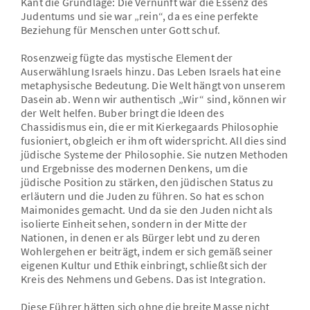
Kant die Grundlage: Die Vernunft war die Essenz des
Judentums und sie war „rein“, da es eine perfekte
Beziehung für Menschen unter Gott schuf.
Rosenzweig fügte das mystische Element der
Auserwählung Israels hinzu. Das Leben Israels hat eine
metaphysische Bedeutung. Die Welt hängt von unserem
Dasein ab. Wenn wir authentisch „Wir“ sind, können wir
der Welt helfen. Buber bringt die Ideen des
Chassidismus ein, die er mit Kierkegaards Philosophie
fusioniert, obgleich er ihm oft widerspricht. All dies sind
jüdische Systeme der Philosophie. Sie nutzen Methoden
und Ergebnisse des modernen Denkens, um die
jüdische Position zu stärken, den jüdischen Status zu
erläutern und die Juden zu führen. So hat es schon
Maimonides gemacht. Und da sie den Juden nicht als
isolierte Einheit sehen, sondern in der Mitte der
Nationen, in denen er als Bürger lebt und zu deren
Wohlergehen er beiträgt, indem er sich gemäß seiner
eigenen Kultur und Ethik einbringt, schließt sich der
Kreis des Nehmens und Gebens. Das ist Integration.
Diese Führer hätten sich ohne die breite Masse nicht