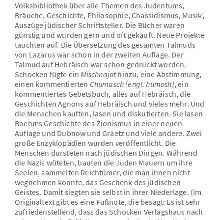
Volksbibliothek über alle Themen des Judentums,
Bräuche, Geschichte, Philosophie, Chassidismus, Musik,
Auszüge jüdischer Schriftsteller. Die Bücher waren
günstig und wurden gern und oft gekauft. Neue Projekte
tauchten auf. Die Übersetzung des gesamten Talmuds
von Lazarus war schon in der zweiten Auflage. Der
Talmud auf Hebräisch war schon gedruckt worden.
Schocken fügte ein
Mischnajot
hinzu, eine Abstimmung,
einen kommentierten
Chumasch
(engl. h
umosh)
, ein
kommentiertes Gebetsbuch, alles auf Hebräisch, die
Geschichten Agnons auf Hebräisch und vieles mehr. Und
die Menschen kauften, lasen und diskutierten. Sie lasen
Boehms Geschichte des Zionismus in einer neuen
Auflage und Dubnow und Graetz und viele andere. Zwei
große Enzyklopädien wurden veröffentlicht. Die
Menschen dursteten nach jüdischen Dingen. Während
die Nazis wüteten, bauten die Juden Mauern um ihre
Seelen, sammelten Reichtümer, die man ihnen nicht
wegnehmen konnte, das Geschenk des jüdischen
Geistes. Damit siegten sie selbst in ihrer Niederlage. (Im
Originaltext gibt es eine Fußnote, die besagt: Es ist sehr
zufriedenstellend, dass das Schocken Verlagshaus nach