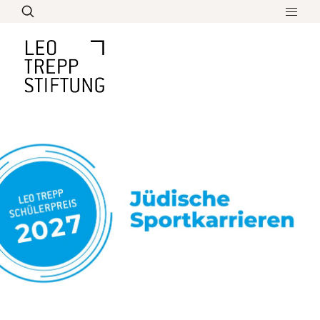
Direkt
zum
Inhalt
Leo Trepp Schülerpreis
Ausschreibung
Bildung
Die Aufgabe und Themenschwerpunkte
Ideen und Hilfen
Aktuelles
Arbeitsmethoden und Formate
Biographie
Jury für den Preis
Preisverleihungen
Lebenswerk
Überblick über sein Werk
Über Uns