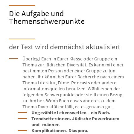
Denken und Philosophieren
Unsere Aufgabe
Zentrale Themen und Gedanken
Die Aufgabe und
Unser Namensgeber
Themenschwerpunkte
Dialog mit Deutschland
Unsere praktische Arbeit
Ausgewählte Essays
Die Stiftungsgremien und ihre Mitglieder
O-Töne - Leo Trepp erinnert sich
der Text wird demnächst aktualisiert
Kooperationspartner
Jüdische Vielfalt
Überlegt Euch in Eurer Klasse oder Gruppe ein
Thema zur jüdischen Diversität. Es kann mit einer
bestimmten Person oder einer Gruppe zu tun
haben. Ihr könnt bei Eurer Recherche nach einem
Thema Literatur, Filme, Podcasts oder andere
Informationsquellen benutzen. Wählt einen der
folgenden Schwerpunkte oder stellt einen Bezug
zu ihm her. Wenn Euch etwas anderes zu dem
Thema Diversität einfällt, ist es genauso gut.
Ungezählte Lebenswelten – ein Buch.
Trendsetter:innen. Jüdische Powerfrauen
und -männer.
Komplikationen. Diaspora.