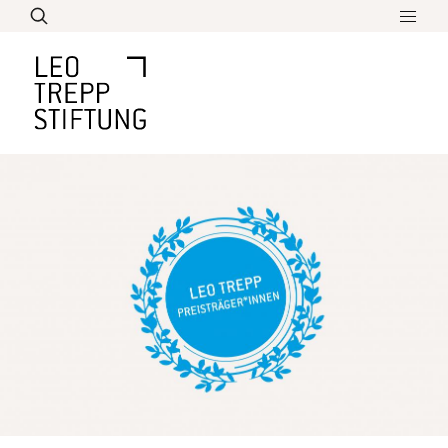
Direkt
zum
Inhalt
Leo Trepp Schülerpreis
Ausschreibung
Bildung
Die Aufgabe und Themenschwerpunkte
Ideen und Hilfen
Aktuelles
Arbeitsmethoden und Formate
Biographie
Jury für den Preis
Preisverleihungen
Lebenswerk
Überblick über sein Werk
Über Uns