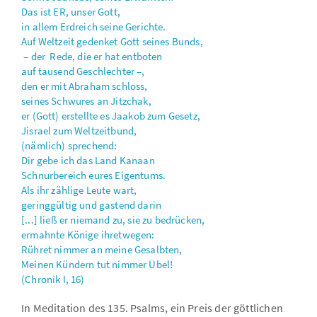
Das ist ER, unser Gott,
in allem Erdreich seine Gerichte.
Auf Weltzeit gedenket Gott seines Bunds,
– der Rede, die er hat entboten
auf tausend Geschlechter –,
den er mit Abraham schloss,
seines Schwures an Jitzchak,
er (Gott) erstellte es Jaakob zum Gesetz,
Jisrael zum Weltzeitbund,
(nämlich) sprechend:
Dir gebe ich das Land Kanaan
Schnurbereich eures Eigentums.
Als ihr zählige Leute wart,
geringgültig und gastend darin
[...] ließ er niemand zu, sie zu bedrücken,
ermahnte Könige ihretwegen:
Rühret nimmer an meine Gesalbten,
Meinen Kündern tut nimmer Übel!
(Chronik I, 16)
In Meditation des 135. Psalms, ein Preis der göttlichen