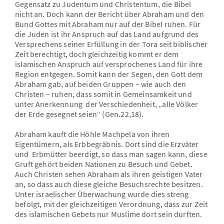
Gegensatz zu Judentum und Christentum, die Bibel
nicht an. Doch kann der Bericht über Abraham und den
Bund Gottes mit Abraham nur auf der Bibel ruhen. Für
die Juden ist ihr Anspruch auf das Land aufgrund des
Versprechens seiner Erfüllung in der Tora seit biblischer
Zeit berechtigt, doch gleichzeitig kommt er dem
islamischen Anspruch auf versprochenes Land für ihre
Region entgegen. Somit kann der Segen, den Gott dem
Abraham gab, auf beiden Gruppen – wie auch den
Christen – ruhen, dass somit in Gemeinsamkeit und
unter Anerkennung der Verschiedenheit, „alle Völker
der Erde gesegnet seien“ (Gen.22,18).
Abraham kauft die Höhle Machpela von ihren
Eigentümern, als Erbbegräbnis. Dort sind die Erzväter
und Erbmütter beerdigt, so dass man sagen kann, diese
Gruft gehört beiden Nationen zu Besuch und Gebet.
Auch Christen sehen Abraham als ihren geistigen Vater
an, so dass auch diese gleiche Besuchsrechte besitzen.
Unter israelischer Überwachung wurde dies streng
befolgt, mit der gleichzeitigen Verordnung, dass zur Zeit
des islamischen Gebets nur Muslime dort sein durften.