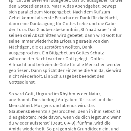
spricht der Beter ein Bußgebet. Das Schlussgebet rundet
den Gottesdienst ab. Maariv, das Abendgebet, bewegt
sich parallel zum Morgengebet. Nach dem Ruf zum
Gebet kommt als erste Beracha der Dank für die Nacht,
dann eine Danksagung für Gottes Liebe und die Gabe
der Tora. Das Glaubensbekenntnis ‚Sh’ma Jisrael’ mit
seinen drei Abschnitten wird gebetet, dann wird Gott für
seine immer wiederholte Erlösung Israels von den
Mächtigen, die es zerstören wollten, Dank
ausgesprochen. Ein Bittgebet um Gottes Schutz
während der Nacht wird vor Gott gelegt. Gottes
Allmacht und befreiende Güte für alle Menschen werden
gepriesen. Dann spricht der Einzelne die Amida, sie wird
nicht wiederholt. Ein Schlussgebet beendet den
Gottesdienst.
So wird Gott, Urgrund im Rhythmus der Natur,
anerkannt. Dies bedingt Aufgaben für Israel und die
Menschheit. Morgens und abends wird das
Glaubensbekenntnis gesprochen, denn in ihm selbst ist
dies geboten: ‚rede davon, wenn du dich legst und wenn
du wieder aufstehst’ (Deut. 6,4-9), fünfmal wird die
Amida wiederholt. So prägen sich Grundideen ein, und