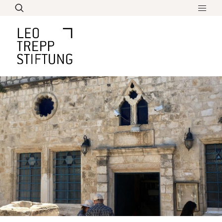
Direkt
zum
Inhalt
Leo Trepp Schülerpreis
Bildung
Aktuelles
Biographie
Lebenswerk
Überblick über sein Werk
Über Uns
Denken und Philosophieren