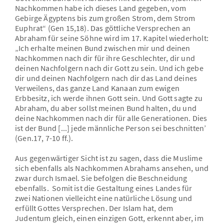
Nachkommen habe ich dieses Land gegeben, vom
Gebirge Ägyptens bis zum großen Strom, dem Strom
Euphrat“ (Gen 15,18). Das göttliche Versprechen an
Abraham für seine Söhne wird im 17. Kapitel wiederholt:
„Ich erhalte meinen Bund zwischen mir und deinen
Nachkommen nach dir für ihre Geschlechter, dir und
deinen Nachfolgern nach dir Gott zu sein. Und ich gebe
dir und deinen Nachfolgern nach dir das Land deines
Verweilens, das ganze Land Kanaan zum ewigen
Erbbesitz, ich werde ihnen Gott sein. Und Gott sagte zu
Abraham, du aber sollst meinen Bund halten, du und
deine Nachkommen nach dir für alle Generationen. Dies
ist der Bund [...] jede männliche Person sei beschnitten’
(Gen.17, 7-10 ff.).
Aus gegenwärtiger Sicht ist zu sagen, dass die Muslime
sich ebenfalls als Nachkommen Abrahams ansehen, und
zwar durch Ismael. Sie befolgen die Beschneidung
ebenfalls. Somit ist die Gestaltung eines Landes für
zwei Nationen vielleicht eine natürliche Lösung und
erfüllt Gottes Versprechen. Der Islam hat, dem
Judentum gleich, einen einzigen Gott, erkennt aber, im