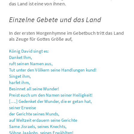
das Land ist eine von ihnen.
Einzelne Gebete und das Land
In der ersten Morgenhymne im Gebetbuch tritt das Land
als Zeuge für Gottes Größe auf,
König David singt es:
Danket Ihm,
ruft seinen Namen aus,
Tut unter den Völkern seine Handlungen kund!
Singet ihm,
harfet ihm,
Besinnet all seine Wunder!
Preist euch um den Namen seiner Heiligkeit!
[….] Gedenket der Wunder, die er getan hat,
seiner Erweise
der Gerichte seines Munds,
auf Weltzeit erdauern seine Gerichte
Same Jisraels, seines Knechts,
Söhne Jaakobs, seines Erwählten!