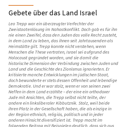
Unsere Aufgabe
Zentrale Themen und Gedanken
Gebete über das Land Israel
Unser Namensgeber
Dialog mit Deutschland
Leo Trepp war ein überzeugter Verfechter der
Unsere praktische Arbeit
Ausgewählte Essays
Zweistaatenlösung im Nahostkonflikt. Doch gab es für ihn
Die Stiftungsgremien und ihre Mitglieder
O-Töne - Leo Trepp erinnert sich
nie einen Zweifel, dass den Juden das volle Recht zusteht,
in dem Land zu leben, das ihnen seit Jahrtausenden als
Kooperationspartner
Heimstätte gilt. Trepp konnte nicht verstehen, wenn
Jüdische Vielfalt
Menschen die These vertraten, Israel sei aufgrund des
Holocaust gegründet worden, und sie damit die
historische Dimension der Verbindung zwischen Juden und
Land und die Geschichte des Zionismus ignorierten. Er
kritisierte manche Entwicklungen im jüdischen Staat,
doch bewunderte er stets dessen Offenheit und lebendige
Demokratie. Und er war stolz, wenn er von seinen zwei
Neffen in dem Land erzählte – der eine ein orthodoxer
Jude mit Ansichten, die Trepp selbst nicht teilte, der
andere ein linksliberaler Kibbutznik. Stolz, weil beide
ihren Platz in der Gesellschaft haben, die als einzige in
der Region ethnisch, religiös, politisch und in jeder
anderen Hinsicht diversifiziert ist. Trepp macht im
folgenden Beitrag mit Beispielen deutlich, dass sich aus