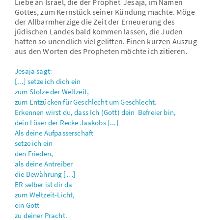
Liebe an Israel, die der Prophet Jesaja, im Namen
Gottes, zum Kernstück seiner Kündung machte. Möge
der Allbarmherzige die Zeit der Erneuerung des
jüdischen Landes bald kommen lassen, die Juden
hatten so unendlich viel gelitten. Einen kurzen Auszug
aus den Worten des Propheten möchte ich zitieren.
Jesaja sagt:
[...] setze ich dich ein
zum Stolze der Weltzeit,
zum Entzücken für Geschlecht um Geschlecht.
Erkennen wirst du, dass Ich (Gott) dein Befreier bin,
dein Löser der Recke Jaakobs [...]
Als deine Aufpasserschaft
setze ich ein
den Frieden,
als deine Antreiber
die Bewährung […]
ER selber ist dir da
zum Weltzeit-Licht,
ein Gott
zu deiner Pracht.