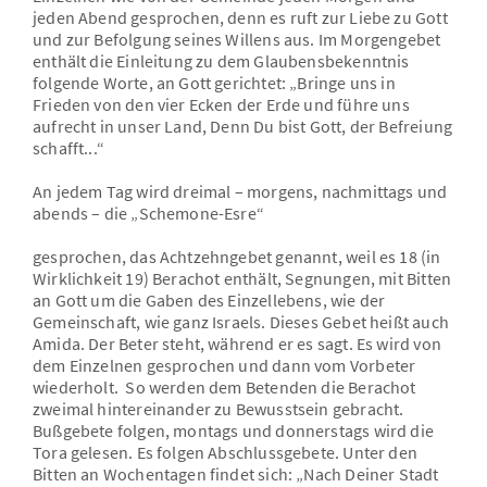
jeden Abend gesprochen, denn es ruft zur Liebe zu Gott
und zur Befolgung seines Willens aus. Im Morgengebet
enthält die Einleitung zu dem Glaubensbekenntnis
folgende Worte, an Gott gerichtet: „Bringe uns in
Frieden von den vier Ecken der Erde und führe uns
aufrecht in unser Land, Denn Du bist Gott, der Befreiung
schafft...“
An jedem Tag wird dreimal – morgens, nachmittags und
abends – die „Schemone-Esre“
gesprochen, das Achtzehngebet genannt, weil es 18 (in
Wirklichkeit 19) Berachot enthält, Segnungen, mit Bitten
an Gott um die Gaben des Einzellebens, wie der
Gemeinschaft, wie ganz Israels. Dieses Gebet heißt auch
Amida. Der Beter steht, während er es sagt. Es wird von
dem Einzelnen gesprochen und dann vom Vorbeter
wiederholt. So werden dem Betenden die Berachot
zweimal hintereinander zu Bewusstsein gebracht.
Bußgebete folgen, montags und donnerstags wird die
Tora gelesen. Es folgen Abschlussgebete. Unter den
Bitten an Wochentagen findet sich: „Nach Deiner Stadt