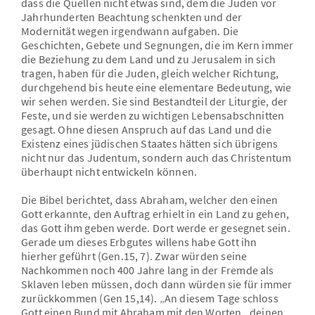
dass die Quellen nicht etwas sind, dem die Juden vor
Jahrhunderten Beachtung schenkten und der
Modernität wegen irgendwann aufgaben. Die
Geschichten, Gebete und Segnungen, die im Kern immer
die Beziehung zu dem Land und zu Jerusalem in sich
tragen, haben für die Juden, gleich welcher Richtung,
durchgehend bis heute eine elementare Bedeutung, wie
wir sehen werden. Sie sind Bestandteil der Liturgie, der
Feste, und sie werden zu wichtigen Lebensabschnitten
gesagt. Ohne diesen Anspruch auf das Land und die
Existenz eines jüdischen Staates hätten sich übrigens
nicht nur das Judentum, sondern auch das Christentum
überhaupt nicht entwickeln können.
Die Bibel berichtet, dass Abraham, welcher den einen
Gott erkannte, den Auftrag erhielt in ein Land zu gehen,
das Gott ihm geben werde. Dort werde er gesegnet sein.
Gerade um dieses Erbgutes willens habe Gott ihn
hierher geführt (Gen.15, 7). Zwar würden seine
Nachkommen noch 400 Jahre lang in der Fremde als
Sklaven leben müssen, doch dann würden sie für immer
zurückkommen (Gen 15,14). „An diesem Tage schloss
Gott einen Bund mit Abraham mit den Worten, ‚deinen