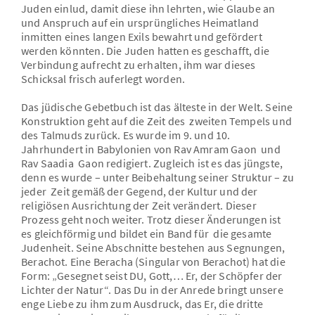
Juden einlud, damit diese ihn lehrten, wie Glaube an
und Anspruch auf ein ursprüngliches Heimatland
inmitten eines langen Exils bewahrt und gefördert
werden könnten. Die Juden hatten es geschafft, die
Verbindung aufrecht zu erhalten, ihm war dieses
Schicksal frisch auferlegt worden.
Das jüdische Gebetbuch ist das älteste in der Welt. Seine
Konstruktion geht auf die Zeit des zweiten Tempels und
des Talmuds zurück. Es wurde im 9. und 10.
Jahrhundert in Babylonien von Rav Amram Gaon und
Rav Saadia Gaon redigiert. Zugleich ist es das jüngste,
denn es wurde – unter Beibehaltung seiner Struktur – zu
jeder Zeit gemäß der Gegend, der Kultur und der
religiösen Ausrichtung der Zeit verändert. Dieser
Prozess geht noch weiter. Trotz dieser Änderungen ist
es gleichförmig und bildet ein Band für die gesamte
Judenheit. Seine Abschnitte bestehen aus Segnungen,
Berachot. Eine Beracha (Singular von Berachot) hat die
Form: „Gesegnet seist DU, Gott,… Er, der Schöpfer der
Lichter der Natur“. Das Du in der Anrede bringt unsere
enge Liebe zu ihm zum Ausdruck, das Er, die dritte