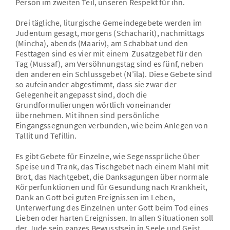
Person im zweiten Teil, unseren Respekt für ihn.
Drei tägliche, liturgische Gemeindegebete werden im
Judentum gesagt, morgens (Schacharit), nachmittags
(Mincha), abends (Maariv), am Schabbat und den
Festtagen sind es vier mit einem Zusatzgebet für den
Tag (Mussaf), am Versöhnungstag sind es fünf, neben
den anderen ein Schlussgebet (N’ila). Diese Gebete sind
so aufeinander abgestimmt, dass sie zwar der
Gelegenheit angepasst sind, doch die
Grundformulierungen wörtlich voneinander
übernehmen. Mit ihnen sind persönliche
Eingangssegnungen verbunden, wie beim Anlegen von
Tallit und Tefillin.
Es gibt Gebete für Einzelne, wie Segenssprüche über
Speise und Trank, das Tischgebet nach einem Mahl mit
Brot, das Nachtgebet, die Danksagungen über normale
Körperfunktionen und für Gesundung nach Krankheit,
Dank an Gott bei guten Ereignissen im Leben,
Unterwerfung des Einzelnen unter Gott beim Tod eines
Lieben oder harten Ereignissen. In allen Situationen soll
der Jude sein ganzes Bewusstsein in Seele und Geist