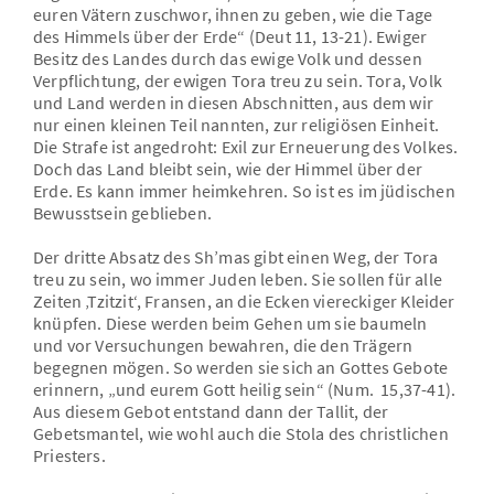
euren Vätern zuschwor, ihnen zu geben, wie die Tage
des Himmels über der Erde“ (Deut 11, 13-21). Ewiger
Besitz des Landes durch das ewige Volk und dessen
Verpflichtung, der ewigen Tora treu zu sein. Tora, Volk
und Land werden in diesen Abschnitten, aus dem wir
nur einen kleinen Teil nannten, zur religiösen Einheit.
Die Strafe ist angedroht: Exil zur Erneuerung des Volkes.
Doch das Land bleibt sein, wie der Himmel über der
Erde. Es kann immer heimkehren. So ist es im jüdischen
Bewusstsein geblieben.
Der dritte Absatz des Sh’mas gibt einen Weg, der Tora
treu zu sein, wo immer Juden leben. Sie sollen für alle
Zeiten ‚Tzitzit‘, Fransen, an die Ecken viereckiger Kleider
knüpfen. Diese werden beim Gehen um sie baumeln
und vor Versuchungen bewahren, die den Trägern
begegnen mögen. So werden sie sich an Gottes Gebote
erinnern, „und eurem Gott heilig sein“ (Num. 15,37-41).
Aus diesem Gebot entstand dann der Tallit, der
Gebetsmantel, wie wohl auch die Stola des christlichen
Priesters.