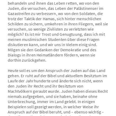
behandeln und ihnen das Leben retten, wo von den
Juden, die versuchen, das Leben der Palästinenser im
Gazastreifen zu verbessern, wo von den Soldaten, die
trotz der Taktik der Hamas, sich hinter menschlichen
Schilden zu sichern, umkehren in ihren Fliegern, weil sie
versuchen, so wenige Zivilisten zu verletzten wie
möglich? Es ist mir Trost und Genugtuung, dass ich mit
meinen muslimischen Studenten über diese Fragen
diskutieren kann, und wir uns in Vielem einig sind.
Mögen sie den Gedanken der Demokratie und des
Dialogs in ihren Heimatländern fördern, wenn sie
dorthin zurückgehen.
Heute soll es um den Anspruch der Juden auf das Land
gehen. Er ruht auf der Bibel und aktuellem Besitztum im
Laufe der Jahrhunderte und änderte sich nicht, wenn
den Juden ihr Recht und ihr Besitztum von
Machtvölkern geraubt wurde. Juden haben dieses Recht
niemals aufgegeben, und sie haben, beinahe ohne
Unterbrechung, immer im Land gelebt. In einigen
Beispielen soll gezeigt werden, in welcher Weise ihr
Anspruch auf der Bibel beruht, und – ebenso wichtig –