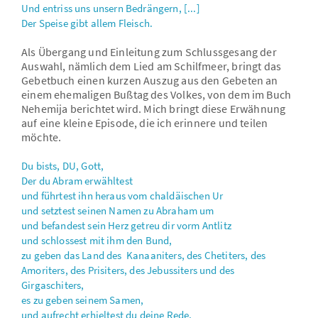
Und entriss uns unsern Bedrängern, [...]
Der Speise gibt allem Fleisch.
Als Übergang und Einleitung zum Schlussgesang der
Auswahl, nämlich dem Lied am Schilfmeer, bringt das
Gebetbuch einen kurzen Auszug aus den Gebeten an
einem ehemaligen Bußtag des Volkes, von dem im Buch
Nehemija berichtet wird. Mich bringt diese Erwähnung
auf eine kleine Episode, die ich erinnere und teilen
möchte.
Du bists, DU, Gott,
Der du Abram erwähltest
und führtest ihn heraus vom chaldäischen Ur
und setztest seinen Namen zu Abraham um
und befandest sein Herz getreu dir vorm Antlitz
und schlossest mit ihm den Bund,
zu geben das Land des Kanaaniters, des Chetiters, des
Amoriters, des Prisiters, des Jebussiters und des
Girgaschiters,
es zu geben seinem Samen,
und aufrecht erhieltest du deine Rede,