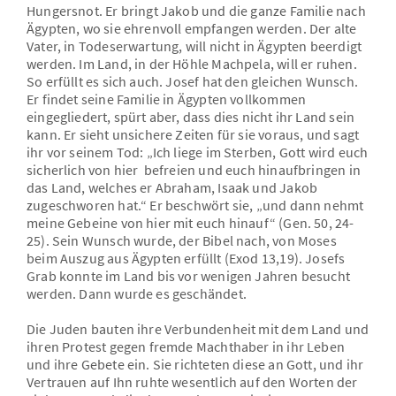
Hungersnot. Er bringt Jakob und die ganze Familie nach
Ägypten, wo sie ehrenvoll empfangen werden. Der alte
Vater, in Todeserwartung, will nicht in Ägypten beerdigt
werden. Im Land, in der Höhle Machpela, will er ruhen.
So erfüllt es sich auch. Josef hat den gleichen Wunsch.
Er findet seine Familie in Ägypten vollkommen
eingegliedert, spürt aber, dass dies nicht ihr Land sein
kann. Er sieht unsichere Zeiten für sie voraus, und sagt
ihr vor seinem Tod: „Ich liege im Sterben, Gott wird euch
sicherlich von hier befreien und euch hinaufbringen in
das Land, welches er Abraham, Isaak und Jakob
zugeschworen hat.“ Er beschwört sie, „und dann nehmt
meine Gebeine von hier mit euch hinauf“ (Gen. 50, 24-
25). Sein Wunsch wurde, der Bibel nach, von Moses
beim Auszug aus Ägypten erfüllt (Exod 13,19). Josefs
Grab konnte im Land bis vor wenigen Jahren besucht
werden. Dann wurde es geschändet.
Die Juden bauten ihre Verbundenheit mit dem Land und
ihren Protest gegen fremde Machthaber in ihr Leben
und ihre Gebete ein. Sie richteten diese an Gott, und ihr
Vertrauen auf Ihn ruhte wesentlich auf den Worten der