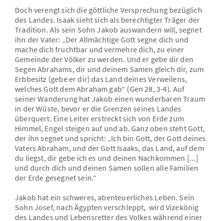
Doch verengt sich die göttliche Versprechung bezüglich
des Landes. Isaak sieht sich als berechtigter Träger der
Tradition. Als sein Sohn Jakob auswandern will, segnet
ihn der Vater: „Der Allmächtige Gott segne dich und
mache dich fruchtbar und vermehre dich, zu einer
Gemeinde der Völker zu werden. Und er gebe dir den
Segen Abrahams, dir und deinem Samen gleich dir, zum
Erbbesitz (gebe er dir) das Land deines Verweilens,
welches Gott dem Abraham gab“ (Gen 28, 3-4). Auf
seiner Wanderung hat Jakob einen wunderbaren Traum
in der Wüste, bevor er die Grenzen seines Landes
überquert. Eine Leiter erstreckt sich von Erde zum
Himmel, Engel steigen auf und ab. Ganz oben steht Gott,
der ihn segnet und spricht: „Ich bin Gott, der Gott deines
Vaters Abraham, und der Gott Isaaks, das Land, auf dem
du liegst, dir gebe ich es und deinen Nachkommen [...]
und durch dich und deinen Samen sollen alle Familien
der Erde gesegnet sein.“
Jakob hat ein schweres, abenteuerliches Leben. Sein
Sohn Josef, nach Ägypten verschleppt, wird Vizekönig
des Landes und Lebensretter des Volkes während einer