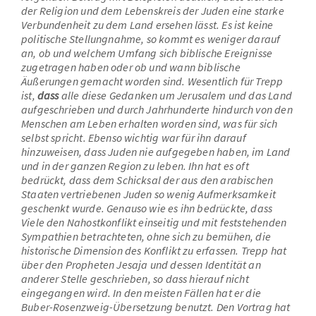
der Religion und dem Lebenskreis der Juden eine starke
Verbundenheit zu dem Land ersehen lässt. Es ist keine
politische Stellungnahme, so kommt es weniger darauf
an, ob und welchem Umfang sich biblische Ereignisse
zugetragen haben oder ob und wann biblische
Äußerungen gemacht worden sind. Wesentlich für Trepp
ist,
dass
alle diese Gedanken um Jerusalem und das Land
aufgeschrieben und durch Jahrhunderte hindurch von den
Menschen am Leben erhalten worden sind, was für sich
selbst spricht. Ebenso wichtig war für ihn darauf
hinzuweisen, dass Juden nie aufgegeben haben, im Land
und in der ganzen Region zu leben. Ihn hat es oft
bedrückt, dass dem Schicksal der aus den arabischen
Staaten vertriebenen Juden so wenig Aufmerksamkeit
geschenkt wurde. Genauso wie es ihn bedrückte, dass
Viele den Nahostkonflikt einseitig und mit feststehenden
Sympathien betrachteten, ohne sich zu bemühen, die
historische Dimension des Konflikt zu erfassen. Trepp hat
über den Propheten Jesaja und dessen Identität an
anderer Stelle geschrieben, so dass hierauf nicht
eingegangen wird. In den meisten Fällen hat er die
Buber-Rosenzweig-Übersetzung benutzt. Den Vortrag hat