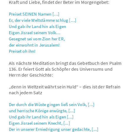
Kraft und Liebe, findet der Beter im Morgengebet:
Preiset SEINEN Namen […]
Er, der viele Weltstämme schlug […]
Und gab ihr Land hin als Eigen
Eigen Jisrael seinem Volk…
Gesegnet sei vom Zion her ER,
der einwohnt in Jerusalem!
Preiset oh ihn!
Als nächste Meditation bringt das Gebetbuch den Psalm
136. Er feiert Gott als Schöpfer des Universums und
Herrn der Geschichte:
„denn in Weltzeit währt sein Huld“ – dies ist der Refrain
nach jedem Satz
Der durch die Wüste gingen ließ sein Volk, [...]
und herrische Könige erwürgte, [...]
Und gab ihr Land hin als Eigen [...]
Eigen Jisrael seinem Knecht, [...]
Der in unserer Erniedrigung unser gedachte, [...]