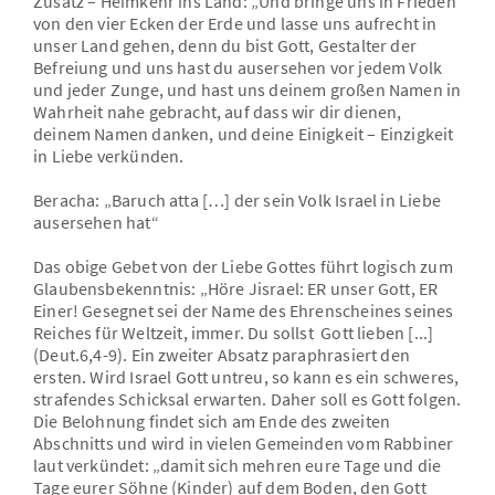
Zusatz – Heimkehr ins Land: „Und bringe uns in Frieden
von den vier Ecken der Erde und lasse uns aufrecht in
unser Land gehen, denn du bist Gott, Gestalter der
Befreiung und uns hast du ausersehen vor jedem Volk
und jeder Zunge, und hast uns deinem großen Namen in
Wahrheit nahe gebracht, auf dass wir dir dienen,
deinem Namen danken, und deine Einigkeit – Einzigkeit
in Liebe verkünden.
Beracha: „Baruch atta […] der sein Volk Israel in Liebe
ausersehen hat“
Das obige Gebet von der Liebe Gottes führt logisch zum
Glaubensbekenntnis: „Höre Jisrael: ER unser Gott, ER
Einer! Gesegnet sei der Name des Ehrenscheines seines
Reiches für Weltzeit, immer. Du sollst Gott lieben [...]
(Deut.6,4-9). Ein zweiter Absatz paraphrasiert den
ersten. Wird Israel Gott untreu, so kann es ein schweres,
strafendes Schicksal erwarten. Daher soll es Gott folgen.
Die Belohnung findet sich am Ende des zweiten
Abschnitts und wird in vielen Gemeinden vom Rabbiner
laut verkündet: „damit sich mehren eure Tage und die
Tage eurer Söhne (Kinder) auf dem Boden, den Gott