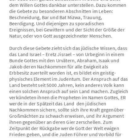
dem Willen Gottes dankbar unterstellen. Dazu kommen
die Gebete zu besonderen Abschnitten im Leben:
Beschneidung, Bar und Bat Mizwa, Trauung,
Beerdigung. Und diejenigen zu sporadischen
Ereignissen, bei Gewittern und der Sicht der Größe der
Natur, oder von Gott ausgezeichneter Menschen.
Durch diese Gebete zieht sich das jüdische Wissen, dass
das Land Israel – Eretz Jisrael – von Urbeginn in einem
Bunde Gottes mit den Urvätern, Abraham, Isaak und
Jakob deren Nachkommen für alle Ewigkeit als
Erbbesitz zuerteilt worden ist, es bildet ein geistig-
physisches Element im Judentum. Der Anspruch auf das
Land besteht seit 5000 Jahren, kein anderes Volk kann
einen solchen Anspruch auf sein Land machen. Zugleich
verkündeten ihnen die Propheten im Namen Gottes, ER
werde in der Spätzeit das Land den jüdischen
Nachkommen sichern, sollte sich ihre Kraft gegenüber
Großmächten zu schwach erweisen, und ihr Argument
ihnen gegenüber an deren Gier zerschellen. Zum
Zeitpunkt der Rückgabe werde Gott der Welt ewigen
Frieden geben, und die Juden Führer und Vorbild für