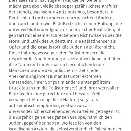
Dies alles sind mächtige Kräfte, die bei weitem
mächtigste aber, vielleicht sogar gefährlichste Kraft ist
der ständig wachsende Antizionismus, besonders in
Deutschland und in anderen europäischen Ländern,
doch auch anderswo. Er äußert sich in einer Haltung, die
unter verblüffender Ignoranz historischer Realitäten, oft
gepaart mit einem erschreckenden Nichtwissen über die
Moral und Ethik des Judentums, die Palästinenser als
Opfer und die Israelis (oft ‚die Juden’) als Täter sieht.
Diese Haltung verweigert den Palästinensern die
respektvolle Anerkennung als verantwortliche und über
ihre Taten und ihr Verhalten frei entscheidende
Menschen wie sie den jüdischen Israelis jede
Anerkennung ihrer Humanität unter extremen
Umständen, ihrer Sorge um andere unter größtem
Druck (auch um die Palästinenser) und ihrer wertvollen
Beiträge für eine gerechtere und bessere Welt
verweigert. Man mag diese Haltung sogar als
antisemitisch empfinden, weil sie von als
unveränderlich erscheinenden Vorurteilen getragen ist,
die Angehörigen einer ganzen Gruppe, nämlich den
Juden, gegenüber haben. Wo lese ich von den
israelischen Ärzten, die selbstverständlich Palästinenser