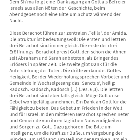
Dem Sh’ma folgt eine Danksagung an Gott als Befreier
Israels aus allen Nöten der Geschichte, beim
Abendgebet noch eine Bitte um Schutz während der
Nacht.
Diese Berachot führen zur zentralen ‚Tefila‘, der Amida.
Die Struktur ist bedeutungsvoll: Die ersten und letzten
drei Berachot sind immer gleich. Die erste der drei
Eröffnungs- Berachot preist Gott, den schon die Ahnen
seit Abraham und Sarah anbeteten, als Bringer des
Erlösers in später Zeit. Die zweite gibt Dank für die
Auferstehung der Toten. Die dritte verkündet Gottes
Heiligkeit. Bei der Wiederholung sprechen Vorbeter und
Gemeinde in Wechselgesang das ‚Sanctus‘, heilig:
Kadosch. Kadosch, Kadosch [...] (Jes. 6,3). Die letzten
drei Berachot sind ebenfalls gleich: Möge Gott unser
Gebet wohlgefällig annehmen. Ein Dank an Gott für die
Fähigkeit zu beten. Das Gebet um Frieden in der Welt
und für Israel. In den mittleren Berachot sprechen Beter
und Gemeinde von ihren täglichen Notwendigkeiten
und Sorgen zu Gott. Dazu gehören: Die Bitte um
Intelligenz, um die Kraft zur Buße, um Vergebung der
Sünden, um Erlösung, um Heilung der Kranken, um ein