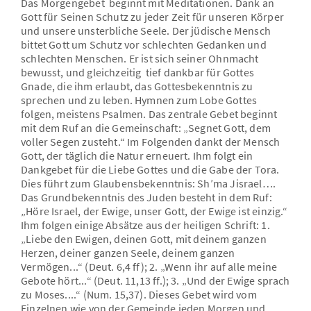
Das Morgengebet beginnt mit Meditationen. Dank an
Gott für Seinen Schutz zu jeder Zeit für unseren Körper
und unsere unsterbliche Seele. Der jüdische Mensch
bittet Gott um Schutz vor schlechten Gedanken und
schlechten Menschen. Er ist sich seiner Ohnmacht
bewusst, und gleichzeitig tief dankbar für Gottes
Gnade, die ihm erlaubt, das Gottesbekenntnis zu
sprechen und zu leben. Hymnen zum Lobe Gottes
folgen, meistens Psalmen. Das zentrale Gebet beginnt
mit dem Ruf an die Gemeinschaft: „Segnet Gott, dem
voller Segen zusteht.“ Im Folgenden dankt der Mensch
Gott, der täglich die Natur erneuert. Ihm folgt ein
Dankgebet für die Liebe Gottes und die Gabe der Tora.
Dies führt zum Glaubensbekenntnis: Sh’ma Jisrael….
Das Grundbekenntnis des Juden besteht in dem Ruf:
„Höre Israel, der Ewige, unser Gott, der Ewige ist einzig.“
Ihm folgen einige Absätze aus der heiligen Schrift: 1.
„Liebe den Ewigen, deinen Gott, mit deinem ganzen
Herzen, deiner ganzen Seele, deinem ganzen
Vermögen...“ (Deut. 6,4 ff); 2. „Wenn ihr auf alle meine
Gebote hört...“ (Deut. 11,13 ff.); 3. „Und der Ewige sprach
zu Moses....“ (Num. 15,37). Dieses Gebet wird vom
Einzelnen wie von der Gemeinde jeden Morgen und