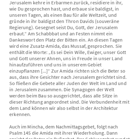
Jerusalem kehre in Erbarmen zurück, residiere in ihr,
wie Du gesprochen hast, und erbaue sie baldigst, in
unseren Tagen, als einen Bau für alle Weltzeit, und
gründe in ihr baldigst den Thron Davids (souveräne
Regierung). Gesegnet seist Du, Gott, der Jerusalem
erbaut.“ Am Schabbbat und an Festen nimmt ein
Dankeswort den Platz der Bitten ein. An diesen Tagen
wird eine Zusatz-Amida, das Mussaf, gesprochen. Sie
enthält die Worte: „Es sei Dein Wille, Ewiger, unser Gott
und Gott unserer Ahnen, uns in Freude in unser Land
hinaufzuführen und uns in unserem Gebiet
einzupflanzen [...]“ Zur Amida richten sich die Beter so
aus, dass ihre Gesichter nach Jerusalem gerichtet sind.
So fließen die Gebete aller Juden der Welt im Land und
in Jerusalem zusammen. Die Synagogen der Welt
werden beim Bau so ausgerichtet, dass alle Sitze in
dieser Richtung angeordnet sind. Die Verbundenheit mit
dem Land können wir also selbst in der Architektur
erkennen.
Auch im Mincha, dem Nachmittagsgebet, folgt nach
Psalm 145 die Amida mit ihrer Wiederholung. Dann