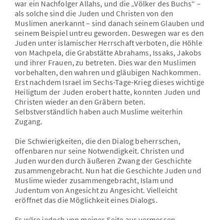
war ein Nachfolger Allahs, und die „Völker des Buchs“ –
als solche sind die Juden und Christen von den
Muslimen anerkannt – sind danach seinem Glauben und
seinem Beispiel untreu geworden. Deswegen war es den
Juden unter islamischer Herrschaft verboten, die Höhle
von Machpela, die Grabstätte Abrahams, Issaks, Jakobs
und ihrer Frauen, zu betreten. Dies war den Muslimen
vorbehalten, den wahren und gläubigen Nachkommen.
Erst nachdem Israel im Sechs-Tage-Krieg dieses wichtige
Heiligtum der Juden erobert hatte, konnten Juden und
Christen wieder an den Gräbern beten.
Selbstverständlich haben auch Muslime weiterhin
Zugang.
Die Schwierigkeiten, die den Dialog beherrschen,
offenbaren nur seine Notwendigkeit. Christen und
Juden wurden durch äußeren Zwang der Geschichte
zusammengebracht. Nun hat die Geschichte Juden und
Muslime wieder zusammengebracht, Islam und
Judentum von Angesicht zu Angesicht. Vielleicht
eröffnet das die Möglichkeit eines Dialogs.
Es wäre jedoch von meiner Seite aus vermessen,