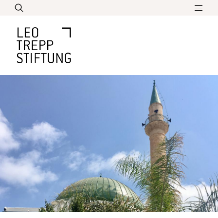
Direkt
zum
Inhalt
Leo Trepp Schülerpreis
Bildung
Aktuelles
Biographie
Lebenswerk
Überblick über sein Werk
Über Uns
Denken und Philosophieren