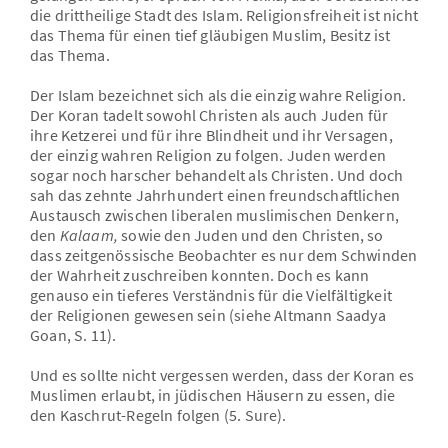
die drittheilige Stadt des Islam. Religionsfreiheit ist nicht
das Thema für einen tief gläubigen Muslim, Besitz ist
das Thema.
Der Islam bezeichnet sich als die einzig wahre Religion.
Der Koran tadelt sowohl Christen als auch Juden für
ihre Ketzerei und für ihre Blindheit und ihr Versagen,
der einzig wahren Religion zu folgen. Juden werden
sogar noch harscher behandelt als Christen. Und doch
sah das zehnte Jahrhundert einen freundschaftlichen
Austausch zwischen liberalen muslimischen Denkern,
den
Kalaam,
sowie den Juden und den Christen, so
dass zeitgenössische Beobachter es nur dem Schwinden
der Wahrheit zuschreiben konnten. Doch es kann
genauso ein tieferes Verständnis für die Vielfältigkeit
der Religionen gewesen sein (siehe Altmann Saadya
Goan, S. 11).
Und es sollte nicht vergessen werden, dass der Koran es
Muslimen erlaubt, in jüdischen Häusern zu essen, die
den Kaschrut-Regeln folgen (5. Sure).