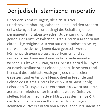
Unsere Aufgabe
Zentrale Themen und Gedanken
Der jüdisch-islamische Imperativ
Unser Namensgeber
Dialog mit Deutschland
Unter den Abmachungen, die sich aus der
Unsere praktische Arbeit
Ausgewählte Essays
Friedensvereinbarung zwischen Israel und den Arabern
Die Stiftungsgremien und ihre Mitglieder
O-Töne - Leo Trepp erinnert sich
entwickeln, sollte es unbedingt die Schaffung eines
permanenten Dialogs zwischen Judentum und Islam
Kooperationspartner
geben. Der Konflikt zwischen Israel und den Arabern hat
Jüdische Vielfalt
eindeutige religiöse Wurzeln auf der arabischen Seite;
nur wenn beide Religionen dazu gebracht werden
können, sich gegenseitig anzuerkennen und zu
respektieren, kann ein dauerhafter Friede erwartet
werden. Es ist kein Zufall, dass Oberst Gaddafi in Libyen
zu Israels schlimmsten Feinden gehört, in seinem Land
herrscht die strikteste Auslegung des islamischen
Gesetzes, und er teilt die Menschheit in Freunde und
Feinde des Islams. Und es ist kein Zufall, dass König
Feisal den Öl-Boykott zu dem erklärten Zweck anführte,
Jerusalem wieder unter islamische Souveränität zu
stellen. Mohammed hatte erklärt, dass der heilige Ort
des Islam niemals in die Hände der Ungläubigen
gelangen dürfe; er sprach von Mekka, aber Jerusalem ist