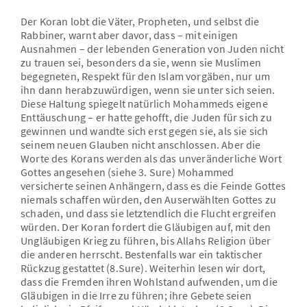
Der Koran lobt die Väter, Propheten, und selbst die
Rabbiner, warnt aber davor, dass – mit einigen
Ausnahmen – der lebenden Generation von Juden nicht
zu trauen sei, besonders da sie, wenn sie Muslimen
begegneten, Respekt für den Islam vorgäben, nur um
ihn dann herabzuwürdigen, wenn sie unter sich seien.
Diese Haltung spiegelt natürlich Mohammeds eigene
Enttäuschung – er hatte gehofft, die Juden für sich zu
gewinnen und wandte sich erst gegen sie, als sie sich
seinem neuen Glauben nicht anschlossen. Aber die
Worte des Korans werden als das unveränderliche Wort
Gottes angesehen (siehe 3. Sure) Mohammed
versicherte seinen Anhängern, dass es die Feinde Gottes
niemals schaffen würden, den Auserwählten Gottes zu
schaden, und dass sie letztendlich die Flucht ergreifen
würden. Der Koran fordert die Gläubigen auf, mit den
Ungläubigen Krieg zu führen, bis Allahs Religion über
die anderen herrscht. Bestenfalls war ein taktischer
Rückzug gestattet (8.Sure). Weiterhin lesen wir dort,
dass die Fremden ihren Wohlstand aufwenden, um die
Gläubigen in die Irre zu führen; ihre Gebete seien