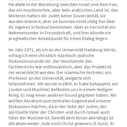
Parallele in der Beziehung zwischen Israel und dem Iran,
das ein muslimisches, aber kein arabisches Land ist. Des
Weiteren hatten die Juden keine Souveränität, sie
wurden toleriert, aber sie konnten nicht völlig frei über
ihr eigenes Schicksal bestimmen. Aber es herrschte ein
Nebeneinander in Freundschaft, und hier könnte ein
pragmatischer Ansatzpunkt für einen Dialog liegen.
Im Jahr 1971, als ich an der Universität Hamburg lehrte,
schlug ich eine christlich-islamisch-jüdische
Diskussionsrunde vor. Der Vorsitzende des
Fachbereichs war enthusiastisch, aber das Projekt ist
nie verwirklicht worden. Der islamische Vertreter, ein
Professor an der Universität, weigerte sich
teilzunehmen. Mir wurde erzählt, er habe behauptet, wir
(Juden und Muslime) befänden uns in einem Heiligen
Krieg. Es mag einen anderen Grund gegeben haben. Wir
wollten Abraham zum zentralen Gegenstand unserer
Diskussion machen, da er der Vater der Juden, der
spirituelle Vater der Christen und durch Ismael auch
Vater der Muslime ist. Gemäß dem Koran allerdings ist
Abraham weder Jude noch Christ gewesen (3.Sure). Er