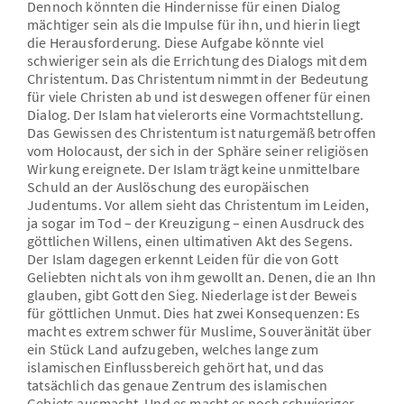
Dennoch könnten die Hindernisse für einen Dialog
mächtiger sein als die Impulse für ihn, und hierin liegt
die Herausforderung. Diese Aufgabe könnte viel
schwieriger sein als die Errichtung des Dialogs mit dem
Christentum. Das Christentum nimmt in der Bedeutung
für viele Christen ab und ist deswegen offener für einen
Dialog. Der Islam hat vielerorts eine Vormachtstellung.
Das Gewissen des Christentum ist naturgemäß betroffen
vom Holocaust, der sich in der Sphäre seiner religiösen
Wirkung ereignete. Der Islam trägt keine unmittelbare
Schuld an der Auslöschung des europäischen
Judentums. Vor allem sieht das Christentum im Leiden,
ja sogar im Tod – der Kreuzigung – einen Ausdruck des
göttlichen Willens, einen ultimativen Akt des Segens.
Der Islam dagegen erkennt Leiden für die von Gott
Geliebten nicht als von ihm gewollt an. Denen, die an Ihn
glauben, gibt Gott den Sieg. Niederlage ist der Beweis
für göttlichen Unmut. Dies hat zwei Konsequenzen: Es
macht es extrem schwer für Muslime, Souveränität über
ein Stück Land aufzugeben, welches lange zum
islamischen Einflussbereich gehört hat, und das
tatsächlich das genaue Zentrum des islamischen
Gebiets ausmacht. Und es macht es noch schwieriger,