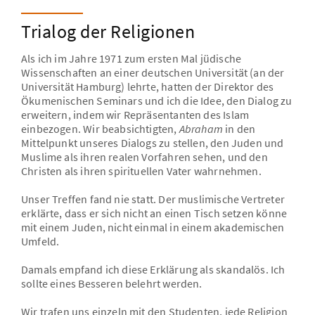
Unsere Aufgabe
Zentrale Themen und Gedanken
Trialog der Religionen
Unser Namensgeber
Dialog mit Deutschland
Als ich im Jahre 1971 zum ersten Mal jüdische
Unsere praktische Arbeit
Ausgewählte Essays
Wissenschaften an einer deutschen Universität (an der
Die Stiftungsgremien und ihre Mitglieder
O-Töne - Leo Trepp erinnert sich
Universität Hamburg) lehrte, hatten der Direktor des
Ökumenischen Seminars und ich die Idee, den Dialog zu
Kooperationspartner
erweitern, indem wir Repräsentanten des Islam
Jüdische Vielfalt
einbezogen. Wir beabsichtigten,
Abraham
in den
Mittelpunkt unseres Dialogs zu stellen, den Juden und
Muslime als ihren realen Vorfahren sehen, und den
Christen als ihren spirituellen Vater wahrnehmen.
Unser Treffen fand nie statt. Der muslimische Vertreter
erklärte, dass er sich nicht an einen Tisch setzen könne
mit einem Juden, nicht einmal in einem akademischen
Umfeld.
Damals empfand ich diese Erklärung als skandalös. Ich
sollte eines Besseren belehrt werden.
Wir trafen uns einzeln mit den Studenten, jede Religion