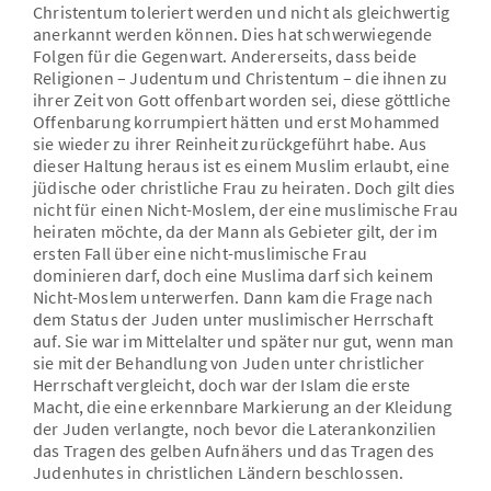
Christentum toleriert werden und nicht als gleichwertig
anerkannt werden können. Dies hat schwerwiegende
Folgen für die Gegenwart. Andererseits, dass beide
Religionen – Judentum und Christentum – die ihnen zu
ihrer Zeit von Gott offenbart worden sei, diese göttliche
Offenbarung korrumpiert hätten und erst Mohammed
sie wieder zu ihrer Reinheit zurückgeführt habe. Aus
dieser Haltung heraus ist es einem Muslim erlaubt, eine
jüdische oder christliche Frau zu heiraten. Doch gilt dies
nicht für einen Nicht-Moslem, der eine muslimische Frau
heiraten möchte, da der Mann als Gebieter gilt, der im
ersten Fall über eine nicht-muslimische Frau
dominieren darf, doch eine Muslima darf sich keinem
Nicht-Moslem unterwerfen. Dann kam die Frage nach
dem Status der Juden unter muslimischer Herrschaft
auf. Sie war im Mittelalter und später nur gut, wenn man
sie mit der Behandlung von Juden unter christlicher
Herrschaft vergleicht, doch war der Islam die erste
Macht, die eine erkennbare Markierung an der Kleidung
der Juden verlangte, noch bevor die Laterankonzilien
das Tragen des gelben Aufnähers und das Tragen des
Judenhutes in christlichen Ländern beschlossen.