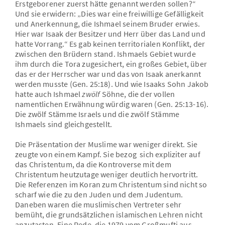
Erstgeborener zuerst hätte genannt werden sollen?“
Und sie erwidern: „Dies war eine freiwillige Gefälligkeit
und Anerkennung, die Ishmael seinem Bruder erwies.
Hier war Isaak der Besitzer und Herr über das Land und
hatte Vorrang.“ Es gab keinen territorialen Konflikt, der
zwischen den Brüdern stand. Ishmaels Gebiet wurde
ihm durch die Tora zugesichert, ein großes Gebiet, über
das er der Herrscher war und das von Isaak anerkannt
werden musste (Gen. 25:18). Und wie Isaaks Sohn Jakob
hatte auch Ishmael
zwölf
Söhne, die der vollen
namentlichen Erwähnung würdig waren (Gen. 25:13-16).
Die zwölf Stämme Israels und die zwölf Stämme
Ishmaels sind gleichgestellt.
Die Präsentation der Muslime war weniger direkt. Sie
zeugte von einem Kampf. Sie bezog sich expliziter auf
das Christentum, da die Kontroverse mit dem
Christentum heutzutage weniger deutlich hervortritt.
Die Referenzen im Koran zum Christentum sind nicht so
scharf wie die zu den Juden und dem Judentum.
Daneben waren die muslimischen Vertreter sehr
bemüht, die grundsätzlichen islamischen Lehren nicht
anzutasten. Eine Rede, die 1979 vom Großmufti aus