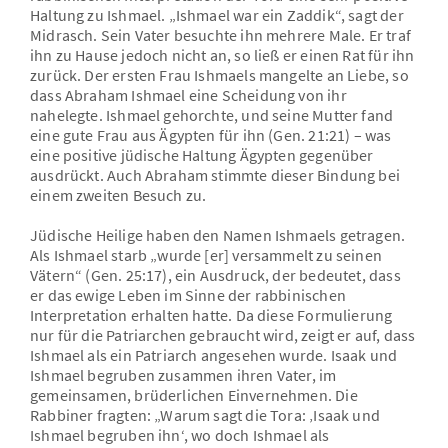
Haltung zu Ishmael. „Ishmael war ein Zaddik“, sagt der
Midrasch. Sein Vater besuchte ihn mehrere Male. Er traf
ihn zu Hause jedoch nicht an, so ließ er einen Rat für ihn
zurück. Der ersten Frau Ishmaels mangelte an Liebe, so
dass Abraham Ishmael eine Scheidung von ihr
nahelegte. Ishmael gehorchte, und seine Mutter fand
eine gute Frau aus Ägypten für ihn (Gen. 21:21) – was
eine positive jüdische Haltung Ägypten gegenüber
ausdrückt. Auch Abraham stimmte dieser Bindung bei
einem zweiten Besuch zu.
Jüdische Heilige haben den Namen Ishmaels getragen.
Als Ishmael starb „wurde [er] versammelt zu seinen
Vätern“ (Gen. 25:17), ein Ausdruck, der bedeutet, dass
er das ewige Leben im Sinne der rabbinischen
Interpretation erhalten hatte. Da diese Formulierung
nur für die Patriarchen gebraucht wird, zeigt er auf, dass
Ishmael als ein Patriarch angesehen wurde. Isaak und
Ishmael begruben zusammen ihren Vater, im
gemeinsamen, brüderlichen Einvernehmen. Die
Rabbiner fragten: „Warum sagt die Tora: ‚Isaak und
Ishmael begruben ihn‘, wo doch Ishmael als