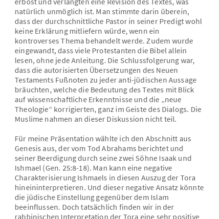
erbost und verlangten eine Revision des Textes, was
natürlich unmöglich ist. Man stimmte darin überein,
dass der durchschnittliche Pastor in seiner Predigt wohl
keine Erklärung mitliefern würde, wenn ein
kontroverses Thema behandelt werde. Zudem wurde
eingewandt, dass viele Protestanten die Bibel allein
lesen, ohne jede Anleitung. Die Schlussfolgerung war,
dass die autorisierten Übersetzungen des Neuen
Testaments Fußnoten zu jeder anti-jüdischen Aussage
bräuchten, welche die Bedeutung des Textes mit Blick
auf wissenschaftliche Erkenntnisse und die „neue
Theologie“ korrigierten, ganz im Geiste des Dialogs. Die
Muslime nahmen an dieser Diskussion nicht teil.
Für meine Präsentation wählte ich den Abschnitt aus
Genesis aus, der vom Tod Abrahams berichtet und
seiner Beerdigung durch seine zwei Söhne Isaak und
Ishmael (Gen. 25:8-18). Man kann eine negative
Charakterisierung Ishmaels in diesen Auszug der Tora
hineininterpretieren. Und dieser negative Ansatz könnte
die jüdische Einstellung gegenüber dem Islam
beeinflussen. Doch tatsächlich finden wir in der
rabbinischen Interpretation der Tora eine sehr positive