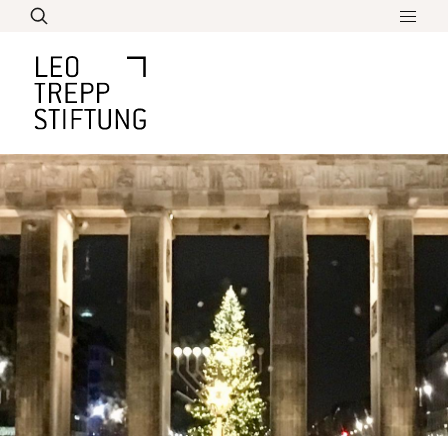
Direkt
zum
Inhalt
Leo Trepp Schülerpreis
Bildung
Aktuelles
Biographie
Lebenswerk
Überblick über sein Werk
Über Uns
Denken und Philosophieren