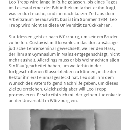
Leo Trepp wird lange in Ruhe gelassen, bis eines Tages
im Lesesaal einer der Bibliotheksmitarbeiter ihn fragt,
was er dort mache, und ihn nach kurzer Zeit aus dem
Arbeitsraum herauswirft. Das ist im Sommer 1934. Leo
Trepp wird nicht an diese Universität zurückkehren.
Stattdessen geht er nach Würzburg, um seinem Bruder
zu helfen. Gustav ist mittlerweile an das dort ansässige
jüdische Lehrerseminar gewechselt, weil er den Hass,
der ihm am Gymnasium in Mainz entgegenschlägt, nicht
mehr aushält. Allerdings muss er bis Weihnachten allen
Stoff aufgearbeitet haben, um weiterhin in der
fortgeschrittenen Klasse bleiben zu können, in die der
Rektor ihn erst einmal gesteckt hat. Leo soll ihm dem
Wunsch des Vaters folgend Nachhilfe geben, um dieses
Ziel zu erreichen. Gleichzeitig aber will Leo Trepp
promovieren. Er schreibt sich mit der gelben Judenkarte
an der Universität in Würzburg ein.