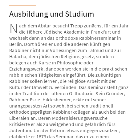
Denken und Philosophieren
Pogrom und Flucht
Unsere Aufgabe
Zentrale Themen und Gedanken
Ausbildung und Studium
In einer fremden Welt
Unser Namensgeber
Dialog mit Deutschland
Zurück in die gestohlene Heimat
N
ach dem Abitur besucht Trepp zunächst für ein Jahr
Unsere praktische Arbeit
Ausgewählte Essays
Lebenslanger Dialog
die Höhere Jüdische Akademie in Frankfurt und
wechselt dann an das orthodoxe Rabbinerseminar in
Die Stiftungsgremien und ihre Mitglieder
O-Töne - Leo Trepp erinnert sich
Berlin. Dort hören er und die anderen künftigen
Kooperationspartner
Rabbiner nicht nur Vorlesungen zum Talmud und zur
Halacha, dem jüdischen Religionsgesetz, sondern
Jüdische Vielfalt
belegen auch Kurse in Philosophie oder
Erziehungswerk, daneben werden sie in die praktischen
rabbinischen Tätigkeiten eingeführt. Die zukünftigen
Rabbiner sollen lernen, die religiöse Arbeit mit der
Kultur der Umwelt zu verbinden. Das Seminar steht ganz
in der Tradition der offenen Orthodoxie. Sein Gründer,
Rabbiner Esriel Hildesheimer, eckte mit seiner
unangepassten Art sowohl bei seinen traditionell
orthodox geprägten Rabbinerkollegen als auch bei den
Liberalen an. Deren Modernisierungsversuche
kritisierte er als zu weitgehend und gefährlich fürs
Judentum. Um der Reform etwas entgegenzusetzen,
etablierte er 1873 das Seminar, das er zu einem