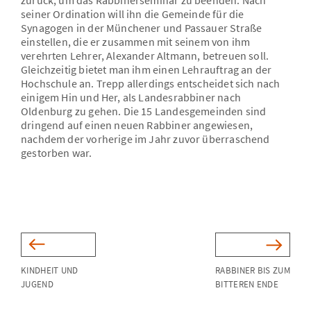
zurück, um das Rabbinerseminar zu beenden. Nach
seiner Ordination will ihn die Gemeinde für die
Synagogen in der Münchener und Passauer Straße
einstellen, die er zusammen mit seinem von ihm
verehrten Lehrer, Alexander Altmann, betreuen soll.
Gleichzeitig bietet man ihm einen Lehrauftrag an der
Hochschule an. Trepp allerdings entscheidet sich nach
einigem Hin und Her, als Landesrabbiner nach
Oldenburg zu gehen. Die 15 Landesgemeinden sind
dringend auf einen neuen Rabbiner angewiesen,
nachdem der vorherige im Jahr zuvor überraschend
gestorben war.
KINDHEIT UND
RABBINER BIS ZUM
JUGEND
BITTEREN ENDE